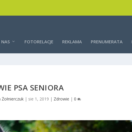
 NAS
FOTORELACJE
REKLAMA
PRENUMERATA
IE PSA SENIORA
 Żołnierczuk
|
sie 1, 2019
|
Zdrowie
|
0