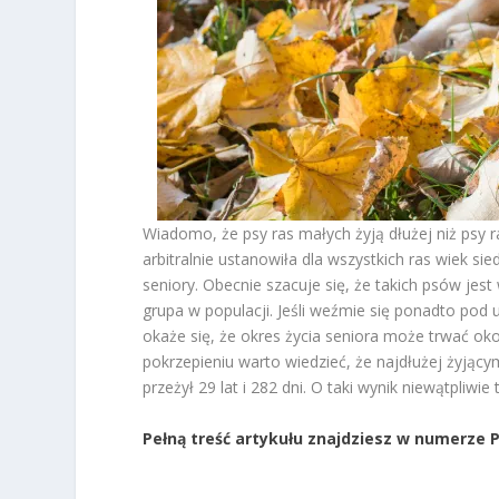
Wiadomo, że psy ras małych żyją dłużej niż psy r
arbitralnie ustanowiła dla wszystkich ras wiek sie
seniory. Obecnie szacuje się, że takich psów jes
grupa w populacji. Jeśli weźmie się ponadto pod 
okaże się, że okres życia seniora może trwać oko
pokrzepieniu warto wiedzieć, że najdłużej żyją
przeżył 29 lat i 282 dni. O taki wynik niewątpliw
Pełną treść artykułu znajdziesz w numerze 