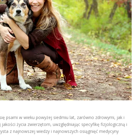
 się psami w wieku powyżej siedmiu lat, zarówno zdrowymi, jak i
 jakości życia zwierzętom, uwzględniając specyfikę fizjologiczną i
orzysta z najnowszej wiedzy i najnowszych osiągnięć medycyny