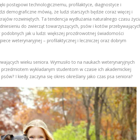
ięki postępowi technologicznemu, profilaktyce, diagnostyce i
 demograficzne mówią, że ludzi starszych będzie coraz więcej i
rajów rozwiniętych. Ta tendencja wydłużania naturalnego czasu życi
odniesieniu do zwierząt towarzyszących, psów i kotów przebywającyc
w podobnych jak u ludzi: większej prozdrowotnej świadomości
iece weterynaryjnej – profilaktycznej i leczniczej oraz dobrym
ywających wieku seniora. Wymusiło to na naukach weterynaryjnych
 się przedmiotem wykładanym studentom w czasie ich akademickiej
o psów? I kiedy zaczyna się okres określany jako czas psa seniora?