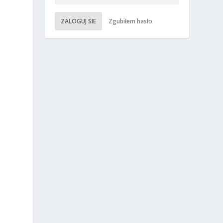
ZALOGUJ SIE
Zgubiłem hasło