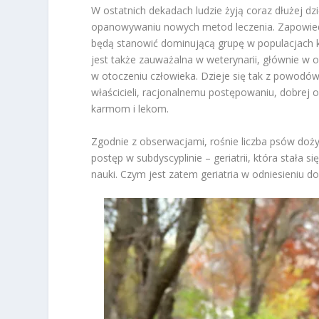
W ostatnich dekadach ludzie żyją coraz dłużej dz
opanowywaniu nowych metod leczenia. Zapowiedzi
będą stanowić dominującą grupę w populacjach k
jest także zauważalna w weterynarii, głównie w 
w otoczeniu człowieka. Dzieje się tak z powodó
właścicieli, racjonalnemu postępowaniu, dobrej op
karmom i lekom.
Zgodnie z obserwacjami, rośnie liczba psów doż
postęp w subdyscyplinie – geriatrii, która stała
nauki. Czym jest zatem geriatria w odniesieniu d