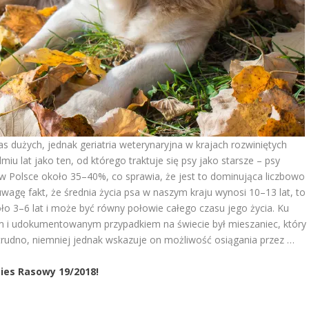
as dużych, jednak geriatria weterynaryjna w krajach rozwiniętych
dmiu lat jako ten, od którego traktuje się psy jako starsze – psy
t w Polsce około 35–40%, co sprawia, że jest to dominująca liczbowo
uwagę fakt, że średnia życia psa w naszym kraju wynosi 10–13 lat, to
ło 3–6 lat i może być równy połowie całego czasu jego życia. Ku
cym i udokumentowanym przypadkiem na świecie był mieszaniec, który
ie trudno, niemniej jednak wskazuje on możliwość osiągania przez …
Pies Rasowy 19/2018!