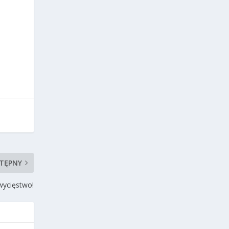
TĘPNY
wycięstwo!